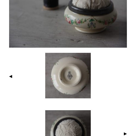
I
M
A
G
E
N
A
V
I
G
A