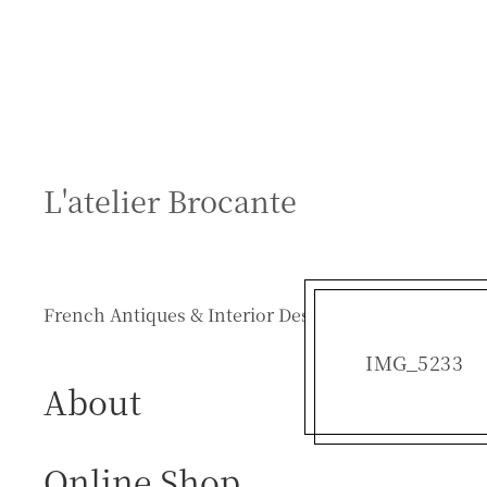
S
k
i
p
t
o
c
L'atelier Brocante
o
n
t
e
French Antiques & Interior Design
n
t
IMG_5233
About
Online Shop