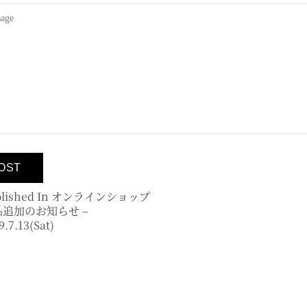
lished In
オンラインショップ
品追加のお知らせ –
9.7.13(sat)