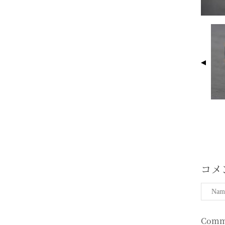
I
M
A
G
E
N
A
V
I
G
A
T
コメ
I
O
N
Comm