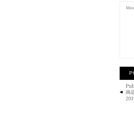
投
Pub
稿
商
ナ
201
ビ
ゲ
ー
シ