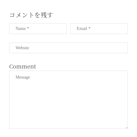
T
I
コメントを残す
O
N
Comment