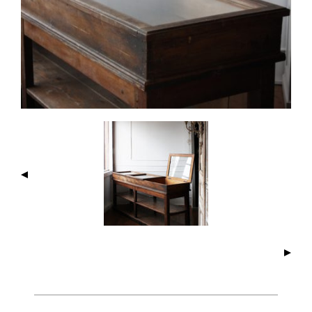
I
M
A
G
E
N
A
V
I
G
A