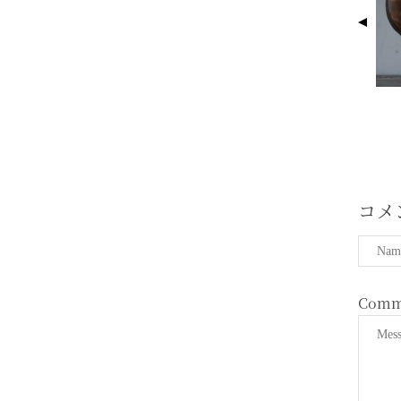
G
E
N
A
V
I
G
A
T
コメ
I
O
N
Comm