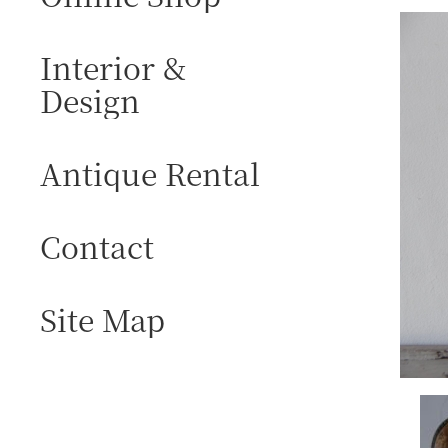
Interior &
Design
Antique Rental
Contact
Site Map
I
M
A