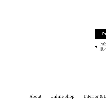
投
Pub
稿
瓶／標
ナ
ビ
ゲ
ー
シ
ョ
ン
About
Online Shop
Interior & 