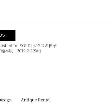
lished In
[SOLD] ガラスの種子
本瓶 – 2019.2.2(sat)
Design
Antique Rental