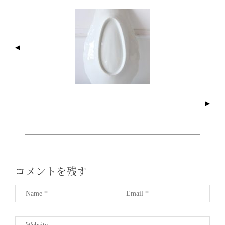
I
M
A
G
E
N
A
V
I
G
A
T
I
コメントを残す
O
N