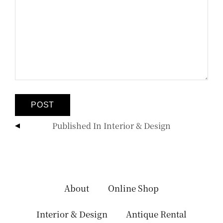
投
Published In
Interior & Design
稿
ナ
ビ
ゲ
ー
About
Online Shop
シ
ョ
Interior & Design
Antique Rental
ン