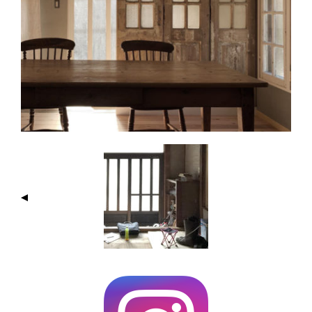
I
M
A
G
E
N
A
V
I
G