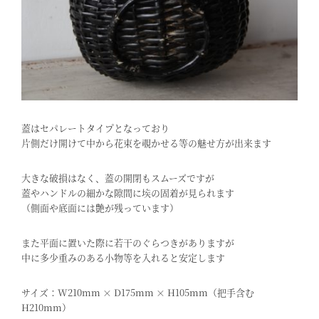
蓋はセパレートタイプとなっており
片側だけ開けて中から花束を覗かせる等の魅せ方が出来ます
大きな破損はなく、蓋の開閉もスムーズですが
蓋やハンドルの細かな隙間に埃の固着が見られます
（側面や底面には艶が残っています）
また平面に置いた際に若干のぐらつきがありますが
中に多少重みのある小物等を入れると安定します
サイズ：W210mm × D175mm × H105mm（把手含む
H210mm）