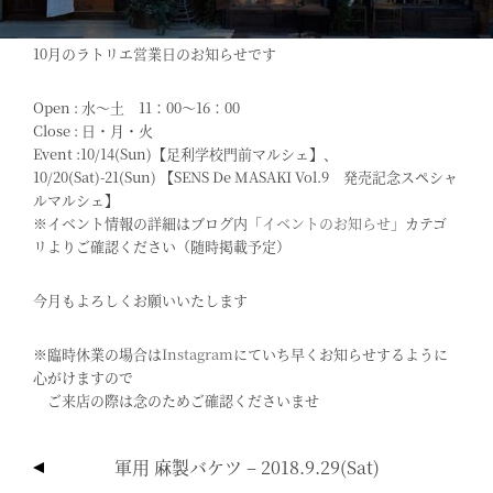
10月のラトリエ営業日のお知らせです
Open : 水〜土 11：00～16：00
Close : 日・月・火
Event :10/14(sun)【足利学校門前マルシェ】、
10/20(sat)-21(sun) 【SENS De MASAKI Vol.9 発売記念スペシャ
ルマルシェ】
※イベント情報の詳細はブログ内「
イベントのお知らせ
」カテゴ
リよりご確認ください（随時掲載予定）
今月もよろしくお願いいたします
※臨時休業の場合は
Instagram
にていち早くお知らせするように
心がけますので
ご来店の際は念のためご確認くださいませ
投
軍用 麻製バケツ – 2018.9.29(sat)
稿