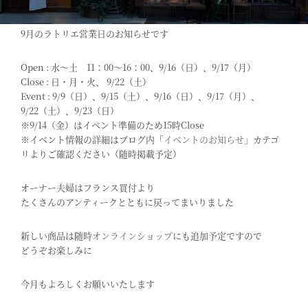
9月のラトリエ営業日のお知らせです
Open : 水〜土 11：00～16：00、9/16（日）、9/17（月）
Close : 日・月・火、 9/22（土）
Event : 9/9（日）、9/15（土）、9/16（日）、9/17（月）、
9/22（土）、9/23（日）
※9/14（金）はイベント準備のため15時Close
※イベント情報の詳細はブログ内「
イベントのお知らせ
」カテゴ
リよりご確認ください（随時掲載予定）
オーナー夫婦はフランス買付より
たくさんのアンティークとともに戻ってまいりました
新しい商品は随時
オンラインショップ
にも追加予定ですので
どうぞお楽しみに
今月もよろしくお願いいたします