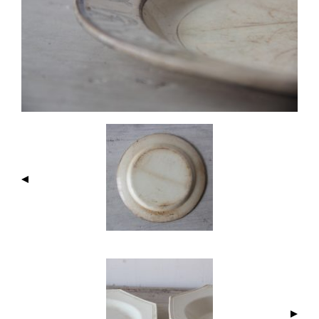
I
M
A
G
E
N
A
V
I
G
A