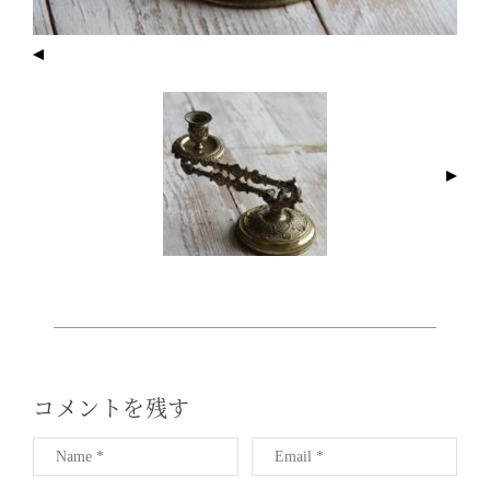
I
M
A
G
E
N
A
V
I
G
A
T
I
コメントを残す
O
N