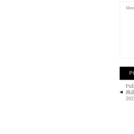
投
Pub
稿
商
ナ
202
ビ
ゲ
ー
シ