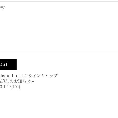
lished In
オンラインショップ
品追加のお知らせ –
0.1.17(fri)