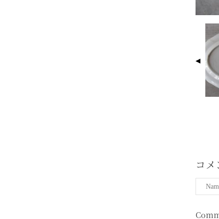
I
M
A
G
E
N
A
V
I
G
A
T
コメ
I
O
N
Comm