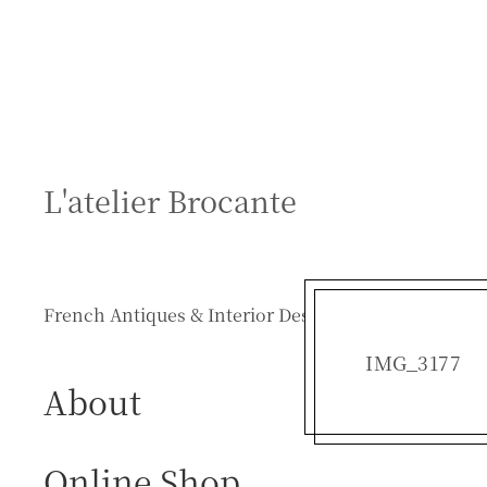
S
k
i
p
t
o
c
L'atelier Brocante
o
n
t
e
French Antiques & Interior Design
n
t
IMG_3177
About
Online Shop