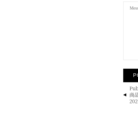
投
Pub
稿
商
ナ
202
ビ
ゲ
ー
シ