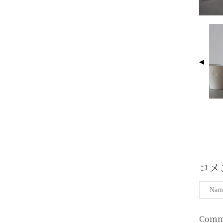
I
M
A
G
E
N
A
V
I
G
A
T
コメ
I
O
N
Comm