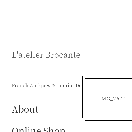
S
k
i
p
t
o
c
L'atelier Brocante
o
n
t
e
French Antiques & Interior Design
n
t
IMG_2670
About
Online Shop