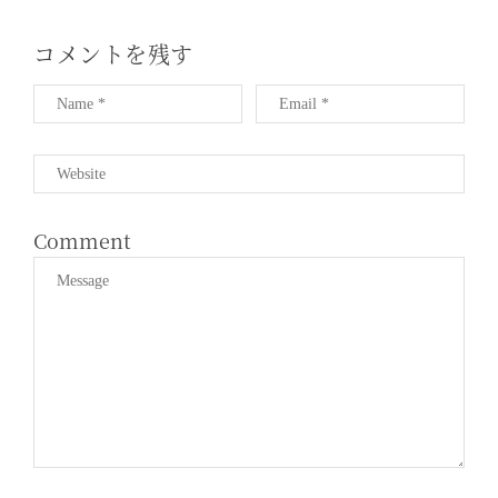
T
I
コメントを残す
O
N
Comment