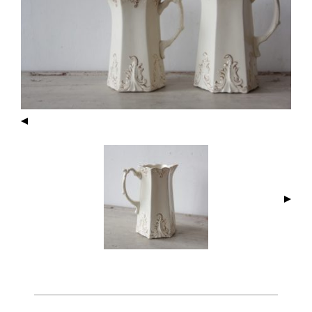
I
M
A
G
E
N
A
V
I
G
A