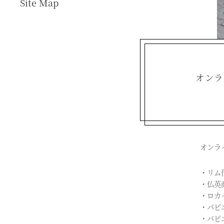
Site Map
オンラ
オンラ
・
リム
・
仏英商
・
ロカ
・
パピ
・
パピ