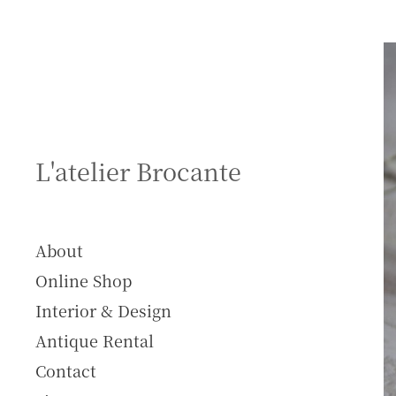
S
k
i
p
t
o
c
L'atelier Brocante
o
n
t
e
About
n
Online Shop
t
Interior & Design
Antique Rental
Contact