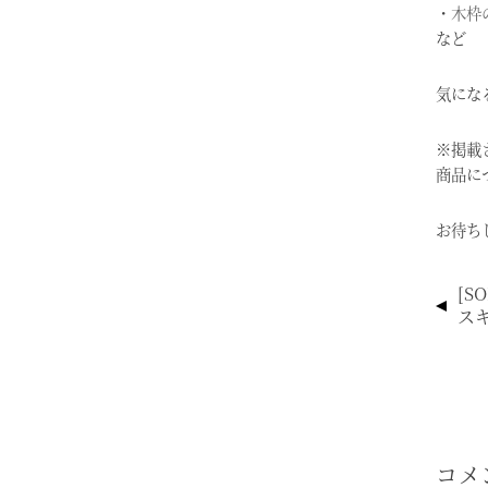
・
木枠
など
気にな
※掲載
商品に
お待ち
投
[S
稿
スキ
ナ
ビ
ゲ
ー
シ
コメ
ョ