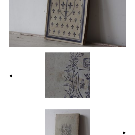
I
M
A
G
E
N
A
V
I
G
A