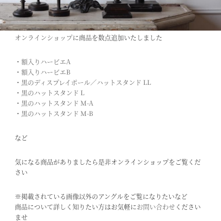
オンラインショップ
に商品を数点追加いたしました
・
額入りハービエA
・
額入りハービエB
・
黒のディスプレイポール／ハットスタンド LL
・
黒のハットスタンド L
・
黒のハットスタンド M-A
・
黒のハットスタンド M-B
など
気になる商品がありましたら是非オンラインショップをご覧くだ
さい
※掲載されている画像以外のアングルをご覧になりたいなど
商品について詳しく知りたい方はお気軽に
お問い合わせ
ください
ませ