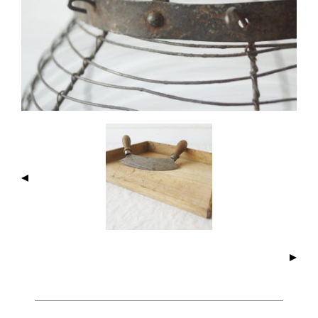
I
M
A
G
E
N
A
V
I
G
A