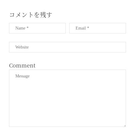
T
I
コメントを残す
O
N
Comment