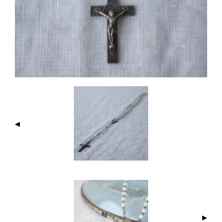
I
M
A
G
E
N
A
V
I
G
A