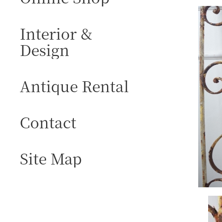
Interior &
Design
Antique Rental
Contact
Site Map
I
M
A