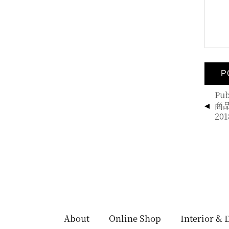
投
Pub
稿
商
ナ
201
ビ
ゲ
ー
シ
ョ
ン
About
Online Shop
Interior & 