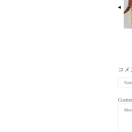
G
E
N
A
V
I
G
A
T
コメ
I
O
N
Comm