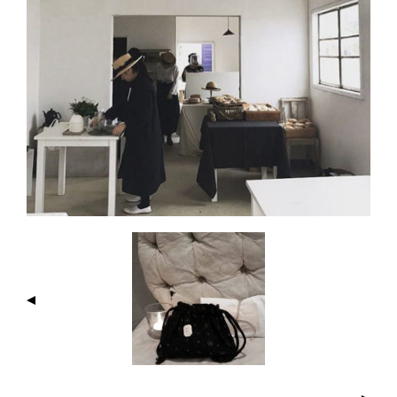
I
M
A
G
E
N
A
V