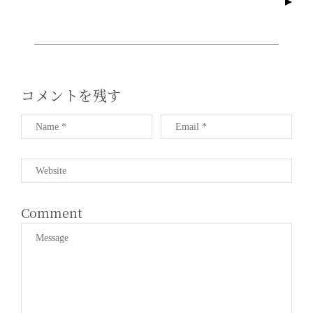
I
G
A
T
I
コメントを残す
O
N
Comment