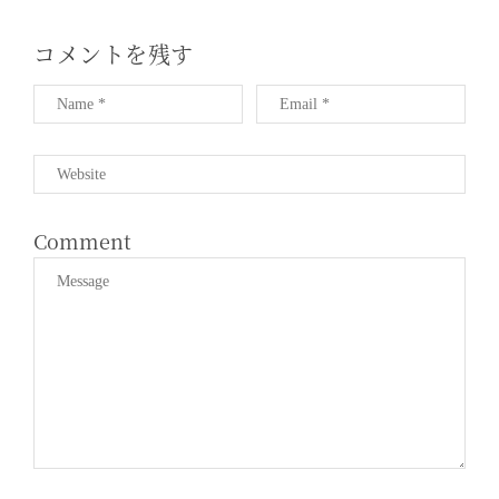
T
I
コメントを残す
O
N
Comment