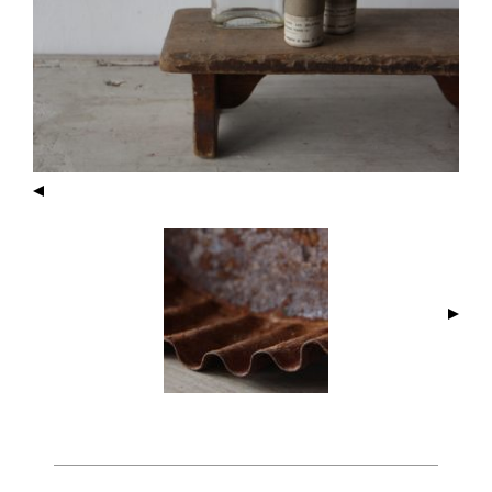
I
M
A
G
E
N
A
V
I
G
A