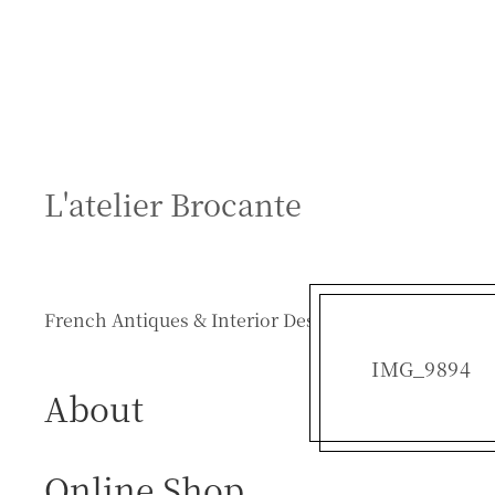
S
k
i
p
t
o
c
L'atelier Brocante
o
n
t
e
French Antiques & Interior Design
n
t
IMG_9894
About
Online Shop