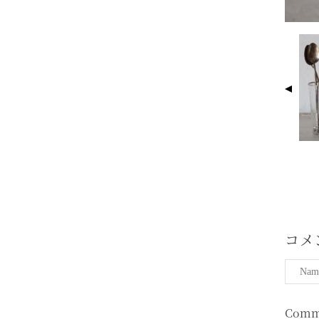
I
M
A
G
E
N
A
V
I
G
A
T
コメ
I
O
N
Comm