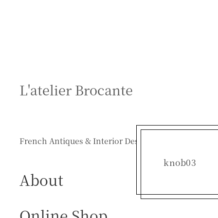
S
k
i
p
t
o
c
L'atelier Brocante
o
n
t
e
French Antiques & Interior Design
n
t
knob03
About
Online Shop