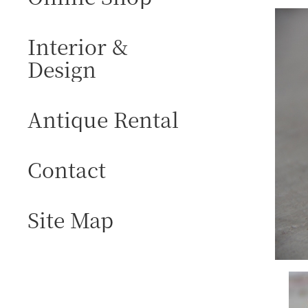
Interior &
Design
Antique Rental
Contact
Site Map
I
M
A