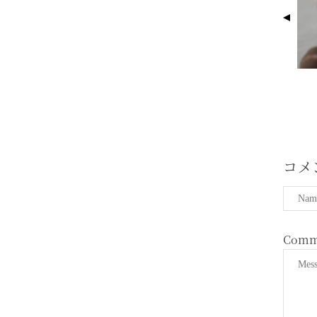
G
E
N
A
V
I
G
A
T
コメ
I
O
N
Comm