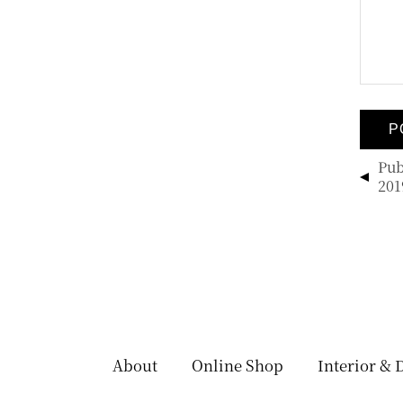
投
Pub
稿
201
ナ
ビ
ゲ
ー
シ
ョ
ン
About
Online Shop
Interior & 