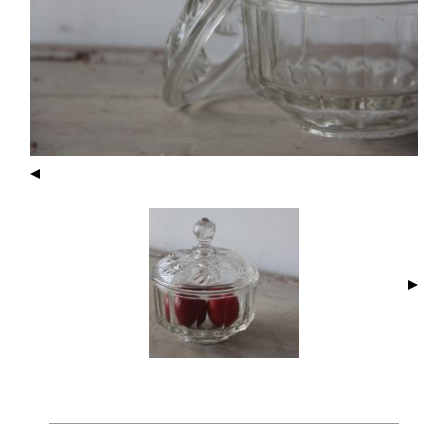
I
M
A
G
E
N
A
V
I
G
A