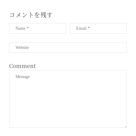
T
I
コメントを残す
O
N
Comment