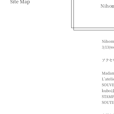
Site Map
Niho
Nihom
3/13
アクセ
Mada
L’ate
SOUV
kubo
STAM
SOUTI