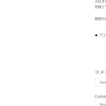
大好き
皆様ど
期間中
投
アン
稿
ナ
ビ
ゲ
ー
シ
コメ
ョ
ン
Comm