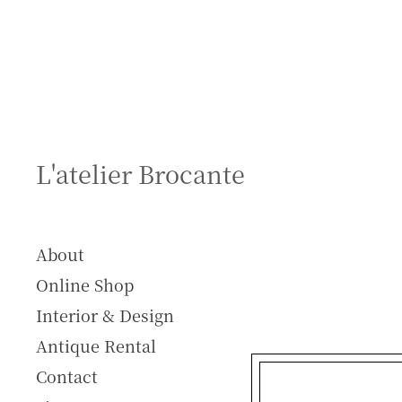
S
k
i
p
t
o
c
L'atelier Brocante
o
n
t
e
About
n
Online Shop
t
Interior & Design
Antique Rental
Contact