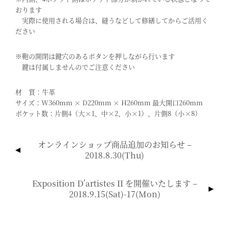
おります
実際に使用される場合は、縫うなどして修繕してからご活用く
ださい
※鞄の開閉は鍵穴のあるボタンを押しながら行います
鍵は付属しませんのでご注意ください
材 質：牛革
サイズ：W360mm × D220mm × H260mm 最大開口260mm
ポケット数：片側4（大×1、中×2、小×1）、片側8（小×8）
投
オンラインショップ商品追加のお知らせ –
稿
2018.8.30(thu)
ナ
ビ
Exposition D’artistes II を開催いたします –
ゲ
2018.9.15(sat)-17(mon)
ー
シ