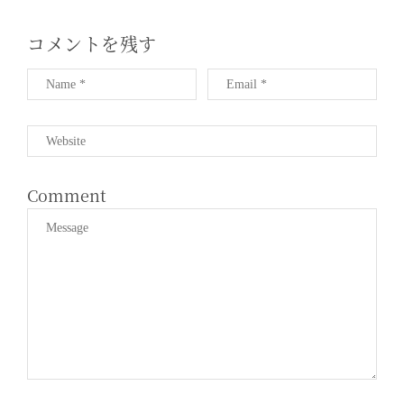
T
I
コメントを残す
O
N
Comment