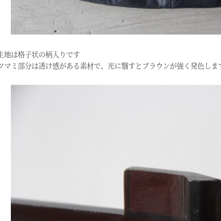
生地は格子状の柄入りです
ツマミ部分は透け感がある素材で、光に翳すとブラウンが強く発色しま