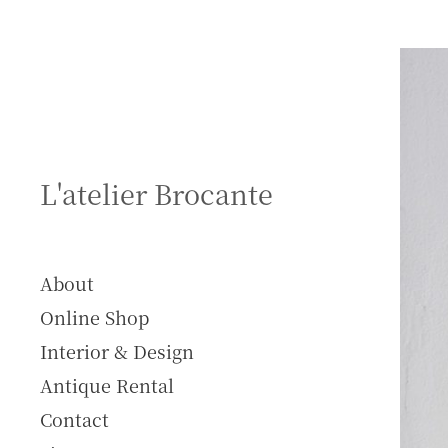
S
k
i
p
t
o
c
L'atelier Brocante
o
n
t
e
About
n
Online Shop
t
Interior & Design
Antique Rental
Contact