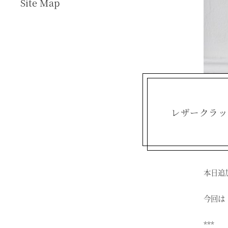
Site Map
レザークラッチバ
本日追
今回は 
***