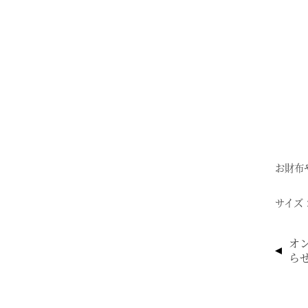
お財布
サイズ：
投
オ
稿
らせ 
ナ
ビ
ゲ