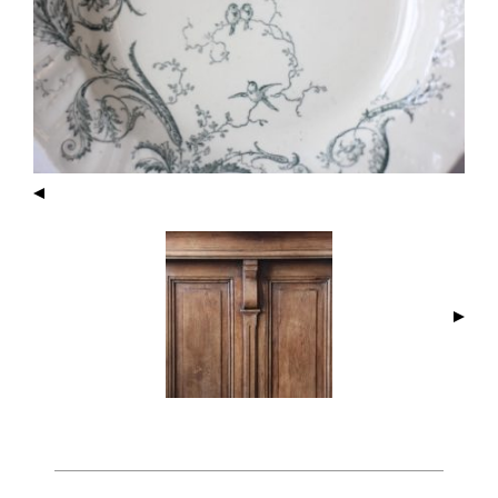
I
M
A
G
E
N
A
V
I
G
A