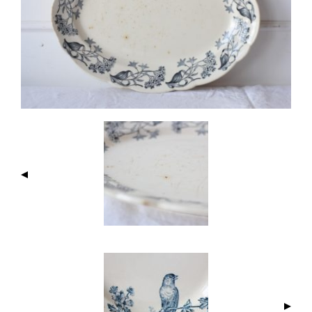
I
M
A
G
E
N
A
V
I
G
A