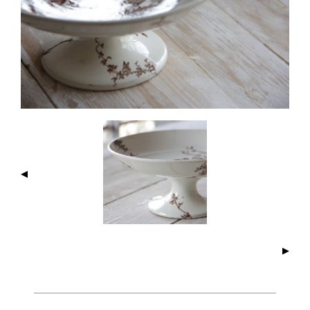
I
M
A
G
E
N
A
V
I
G
A