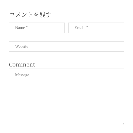
T
I
コメントを残す
O
N
Comment