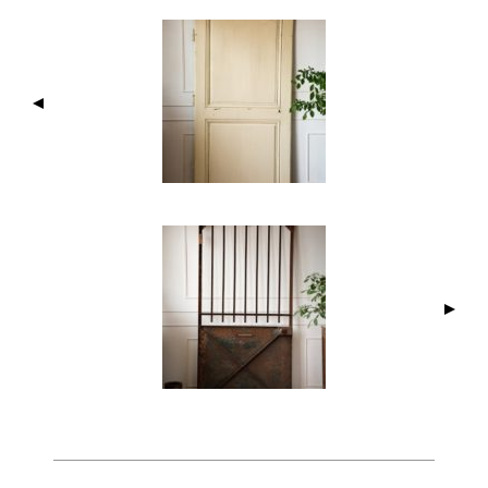
I
M
A
G
E
N
A
V
I
G
A
T
I
O
N