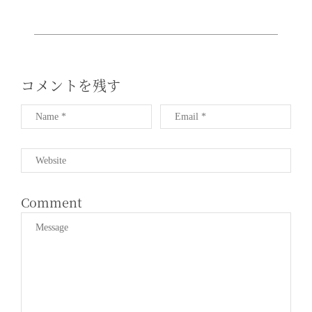
I
G
A
T
I
コメントを残す
O
N
Comment