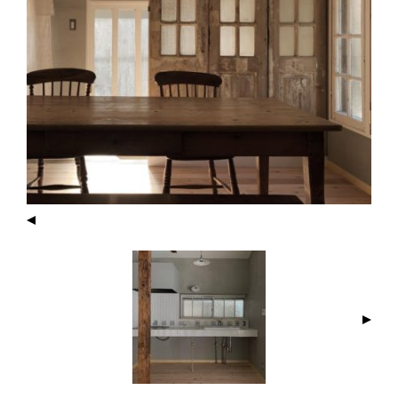
I
M
A
G
E
N
A
V