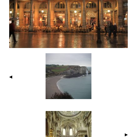
I
M
A
G
E
N
A
V
I
G
A