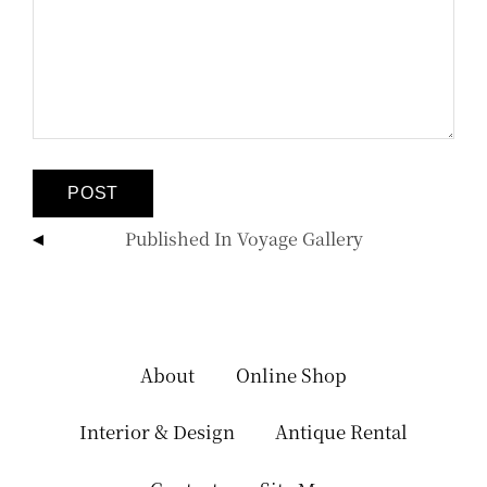
投
Published In
Voyage Gallery
稿
ナ
ビ
ゲ
ー
About
Online Shop
シ
ョ
Interior & Design
Antique Rental
ン