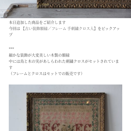
本日追加した商品をご紹介します
今回は
【古い装飾額縁／フレーム 手刺繍クロス入】
をピックアッ
プ
***
細かな装飾が大変美しい木製の額縁
中には鳥と木の実があしらわれた刺繍クロスがセットされていま
す
（フレームとクロスはセットでの販売です）